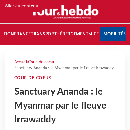
Aller au contenu
NATION
FRANCE
TRANSPORT
HÉBERGEMENT
MICE
MOBILITÉS
Accueil
›
Coup de coeur
›
Sanctuary Ananda : le Myanmar par le fleuve Irrawaddy
COUP DE COEUR
Sanctuary Ananda : le
Myanmar par le fleuve
Irrawaddy