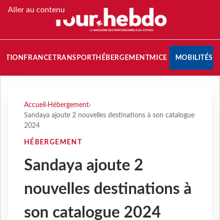
Aller au contenu
NATION
FRANCE
TRANSPORT
HÉBERGEMENT
MICE
MOBILITÉS
Accueil
›
Hébergement
›
Sandaya ajoute 2 nouvelles destinations à son catalogue
2024
HÉBERGEMENT
Sandaya ajoute 2
nouvelles destinations à
son catalogue 2024