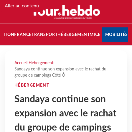
Aller au contenu
NATION
FRANCE
TRANSPORT
HÉBERGEMENT
MICE
MOBILITÉS
Accueil
›
Hébergement
›
Sandaya continue son expansion avec le rachat du
groupe de campings Côté Ô
HÉBERGEMENT
Sandaya continue son
expansion avec le rachat
du groupe de campings