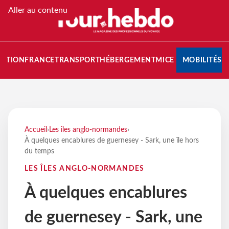
Aller au contenu
NATION
FRANCE
TRANSPORT
HÉBERGEMENT
MICE
MOBILITÉS
Accueil
›
Les îles anglo-normandes
›
À quelques encablures de guernesey - Sark, une île hors
du temps
LES ÎLES ANGLO-NORMANDES
À quelques encablures
de guernesey - Sark, une