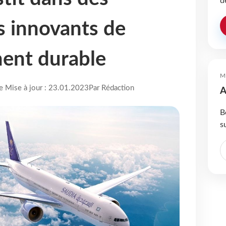
d
 innovants de
ent durable
M
re Mise à jour : 23.01.2023
Par Rédaction
A
B
s