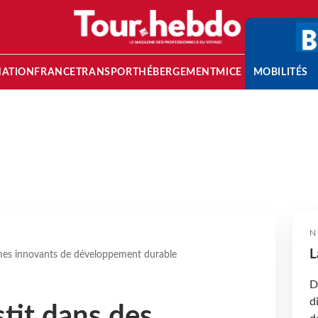
NATION
FRANCE
TRANSPORT
HÉBERGEMENT
MICE
MOBILITÉS
N
L
mes innovants de développement durable
D
d
stit dans des