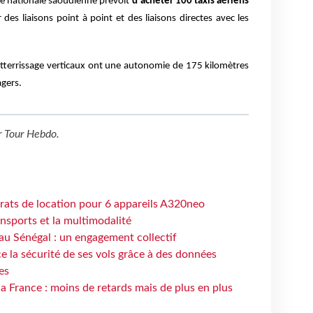
e nationale saoudienne prévoit
d'acheter 100 taxis aériens
 des liaisons point à point et des liaisons directes avec les
 atterrissage verticaux ont une autonomie de 175 kilomètres
agers.
r
Tour Hebdo
.
trats de location pour 6 appareils A320neo
ansports et la multimodalité
au Sénégal : un engagement collectif
e la sécurité de ses vols grâce à des données
es
la France : moins de retards mais de plus en plus