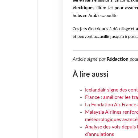
aérien sans émissions.
La compagni
électriques
Lilium-Jet pour assurer
hubs en Arabie saoudite.
Ces jets électriques à décollage et
et peuvent accueillir jusqu'à 6 pass
Article signé par
Rédaction
pou
À lire aussi
Icelandair signe des con
France : améliorer les tr
La Fondation Air France 
Malaysia Airlines renforc
météorologiques avancé
Analyse des vols depuis 
d’annulations