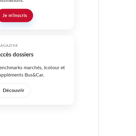
estinations.
Je m'inscris
AGAZINE
ccès dossiers
enchmarks marchés, Icotour et
uppléments Bus&Car.
Découvrir