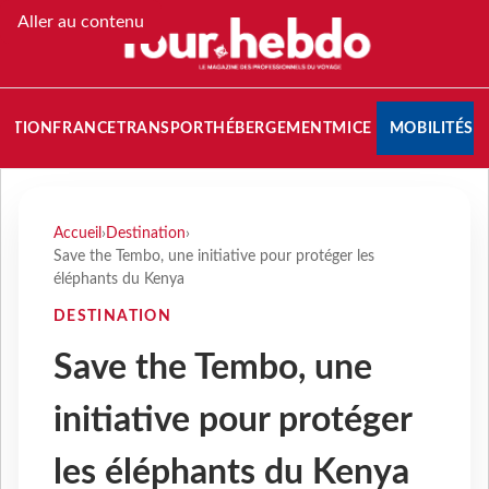
Aller au contenu
NATION
FRANCE
TRANSPORT
HÉBERGEMENT
MICE
MOBILITÉS
Accueil
›
Destination
›
Save the Tembo, une initiative pour protéger les
éléphants du Kenya
DESTINATION
Save the Tembo, une
initiative pour protéger
les éléphants du Kenya