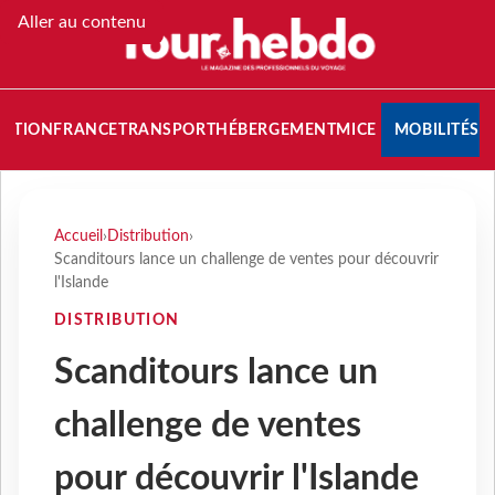
Aller au contenu
NATION
FRANCE
TRANSPORT
HÉBERGEMENT
MICE
MOBILITÉS
Accueil
›
Distribution
›
Scanditours lance un challenge de ventes pour découvrir
l'Islande
DISTRIBUTION
Scanditours lance un
challenge de ventes
pour découvrir l'Islande