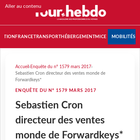
Aller au contenu
NATION
FRANCE
TRANSPORT
HÉBERGEMENT
MICE
MOBILITÉS
Accueil
›
Enquête du n° 1579 mars 2017
›
Sebastien Cron directeur des ventes monde de
Forwardkeys*
ENQUÊTE DU N° 1579 MARS 2017
Sebastien Cron
directeur des ventes
monde de Forwardkeys*