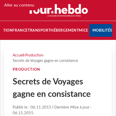
Aller au contenu
NATION
FRANCE
TRANSPORT
HÉBERGEMENT
MICE
MOBILITÉS
Accueil
›
Production
›
Secrets de Voyages gagne en consistance
PRODUCTION
Secrets de Voyages
gagne en consistance
Publié le : 06.11.2015 I Dernière Mise à jour :
06.11.2015