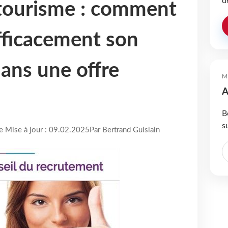
d
tourisme : comment
fficacement son
dans une offre
M
A
B
s
re Mise à jour : 09.02.2025
Par Bertrand Guislain