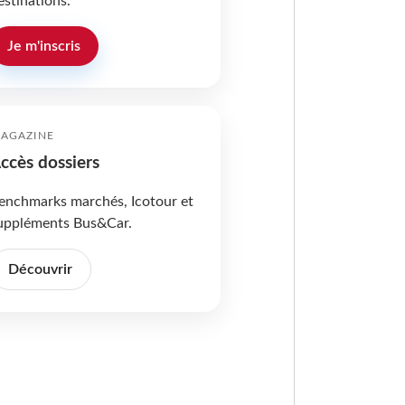
estinations.
Je m'inscris
AGAZINE
ccès dossiers
enchmarks marchés, Icotour et
uppléments Bus&Car.
Découvrir