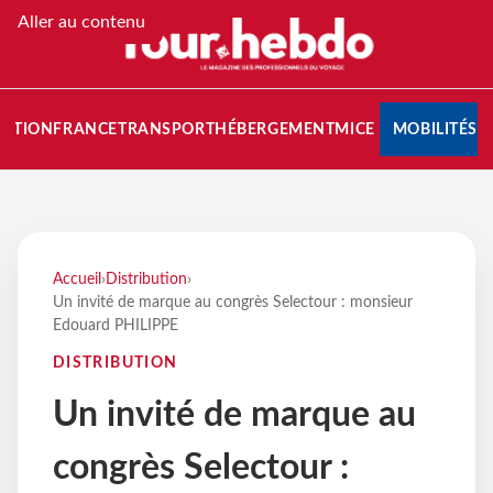
Aller au contenu
NATION
FRANCE
TRANSPORT
HÉBERGEMENT
MICE
MOBILITÉS
Accueil
›
Distribution
›
Un invité de marque au congrès Selectour : monsieur
Edouard PHILIPPE
DISTRIBUTION
Un invité de marque au
congrès Selectour :