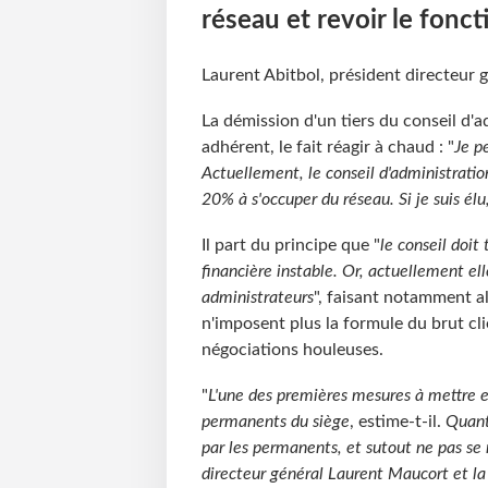
réseau et revoir le fonc
Laurent Abitbol, président directeur 
La démission d'un tiers du conseil d'ad
adhérent, le fait réagir à chaud : "
Je p
Actuellement, le conseil d'administrati
20% à s'occuper du réseau. Si je suis élu,
Il part du principe que "
le conseil doit
financière instable. Or, actuellement el
administrateurs
", faisant notamment a
n'imposent plus la formule du brut cl
négociations houleuses.
"
L'une des premières mesures à mettre en
permanents du siège
, estime-t-il.
Quant 
par les permanents, et sutout ne pas se 
directeur général Laurent Maucort et la