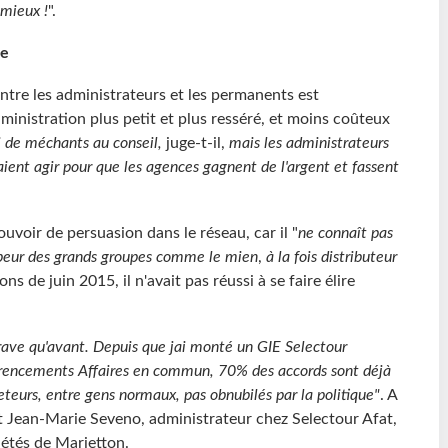
 mieux !
".
le
entre les administrateurs et les permanents est
dministration plus petit et plus resséré, et moins coûteux
i de méchants au conseil,
juge-t-il,
mais les administrateurs
raient agir pour que les agences gagnent de l'argent et fassent
ouvoir de persuasion dans le réseau, car il "
ne connaît pas
t peur des grands groupes comme le mien
,
à la fois distributeur
ns de juin 2015, il n'avait pas réussi à se faire élire
 grave qu'avant. Depuis que jai monté un GIE Selectour
érencements Affaires en commun, 70% des accords sont déjà
eurs, entre gens normaux, pas obnubilés par la politique"
. A
est Jean-Marie Seveno, administrateur chez Selectour Afat,
iétés de Marietton.