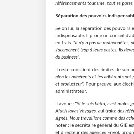
référencements tourisme, tout se passe
Séparation des pouvoirs indispensab
Selon lui, la séparation des pouvoirs 
indispensable. Il prône un conseil d'a
en frais. "
Il n'y a pas de malhonnêtes, n
s'accrochent trop à leurs postes. Ils dev
du business
".
Il reste conscient des limites de son p
bien les adhérents et les adhérents on
et producteur
". Pour preuve, aux électio
administrateur.
Il avoue : "
Si je suis battu, c'est moins
Afat/Havas Voyages, qui traite des réf
signés
.
Nous travaillons comme des achet
noter : le secrétaire général du GIE 
et directeur des agences Envol, propr