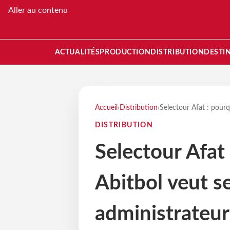
Aller au contenu
ACTUALITÉS
PRODUCTION
DISTRIBUTION
DESTI
Accueil
›
Distribution
›
Selectour Afat : pour
DISTRIBUTION
Selectour Afat
Abitbol veut 
administrateur