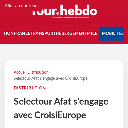
Aller au contenu
NATION
FRANCE
TRANSPORT
HÉBERGEMENT
MICE
MOBILITÉS
Accueil
›
Distribution
›
Selectour Afat s'engage avec CroisiEurope
DISTRIBUTION
Selectour Afat s'engage
avec CroisiEurope