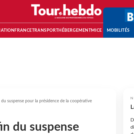
NATION
FRANCE
TRANSPORT
HÉBERGEMENT
MICE
MOBILITÉS
N
n du suspense pour la présidence de la coopérative
L
D
fin du suspense
d