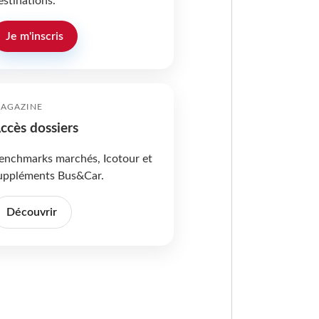
estinations.
Je m'inscris
AGAZINE
ccès dossiers
enchmarks marchés, Icotour et
uppléments Bus&Car.
Découvrir