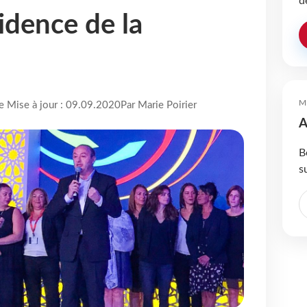
d
idence de la
M
re Mise à jour : 09.09.2020
Par Marie Poirier
A
B
s