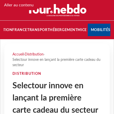
Aller au contenu
NATION
FRANCE
TRANSPORT
HÉBERGEMENT
MICE
MOBILITÉS
Accueil
›
Distribution
›
Selectour innove en lançant la première carte cadeau du
secteur
DISTRIBUTION
Selectour innove en
lançant la première
carte cadeau du secteur