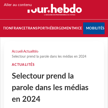
Aller au contenu
NATION
FRANCE
TRANSPORT
HÉBERGEMENT
MICE
MOBILITÉS
Accueil
›
Actualités
›
Selectour prend la parole dans les médias en 2024
ACTUALITÉS
Selectour prend la
parole dans les médias
en 2024