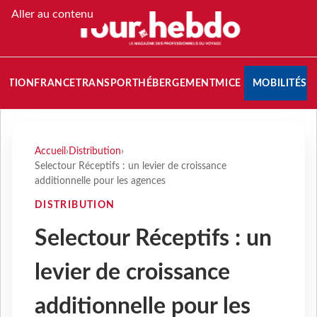
Aller au contenu
NATION
FRANCE
TRANSPORT
HÉBERGEMENT
MICE
MOBILITÉS
Accueil
›
Distribution
›
Selectour Réceptifs : un levier de croissance
additionnelle pour les agences
DISTRIBUTION
Selectour Réceptifs : un
levier de croissance
additionnelle pour les