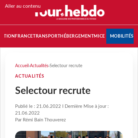
Aller au contenu
NATION
FRANCE
TRANSPORT
HÉBERGEMENT
MICE
MOBILITÉS
Accueil
›
Actualités
›
Selectour recrute
ACTUALITÉS
Selectour recrute
Publié le : 21.06.2022 I Dernière Mise à jour :
21.06.2022
Par Rémi Bain Thouverez