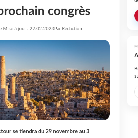
d
 prochain congrès
re Mise à jour : 22.02.2023
Par Rédaction
M
A
B
s
tour se tiendra du 29 novembre au 3