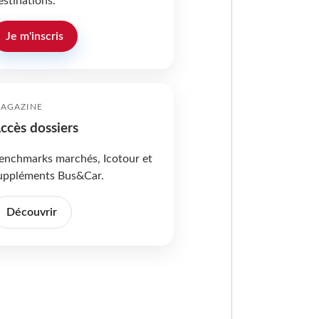
estinations.
Je m'inscris
AGAZINE
ccès dossiers
enchmarks marchés, Icotour et
uppléments Bus&Car.
Découvrir