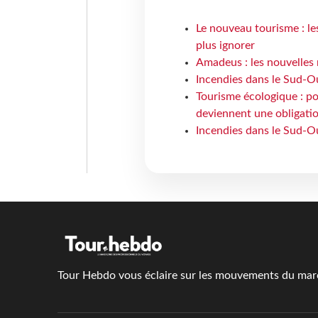
Le nouveau tourisme : le
plus ignorer
Amadeus : les nouvelles 
Incendies dans le Sud-Oue
Tourisme écologique : po
deviennent une obligatio
Incendies dans le Sud-Ou
Tour Hebdo vous éclaire sur les mouvements du march