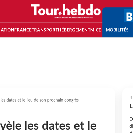
NATION
FRANCE
TRANSPORT
HÉBERGEMENT
MICE
MOBILITÉS
N
 les dates et le lieu de son prochain congrès
L
D
vèle les dates et le
d