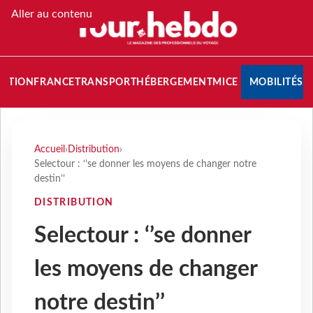
Aller au contenu
NATION
FRANCE
TRANSPORT
HÉBERGEMENT
MICE
MOBILITÉS
Accueil
›
Distribution
›
Selectour : ‘’se donner les moyens de changer notre
destin’’
DISTRIBUTION
Selectour : ‘’se donner
les moyens de changer
notre destin’’