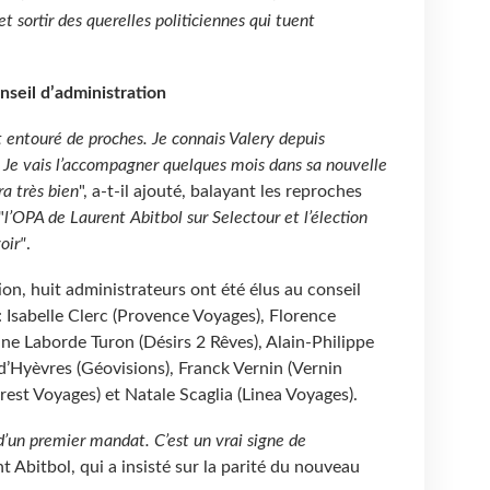
et sortir des querelles politiciennes qui tuent
seil d’administration
t entouré de proches. Je connais Valery depuis
. Je vais l’accompagner quelques mois dans sa nouvelle
ra très bien
", a-t-il ajouté, balayant les reproches
"
l’OPA de Laurent Abitbol sur Selectour et l’élection
oir"
.
ion, huit administrateurs ont été élus au conseil
: Isabelle Clerc (Provence Voyages), Florence
ne Laborde Turon (Désirs 2 Rêves), Alain-Philippe
d’Hyèvres (Géovisions), Franck Vernin (Vernin
rest Voyages) et Natale Scaglia (Linea Voyages).
t d’un premier mandat. C’est un vrai signe de
ent Abitbol, qui a insisté sur la parité du nouveau