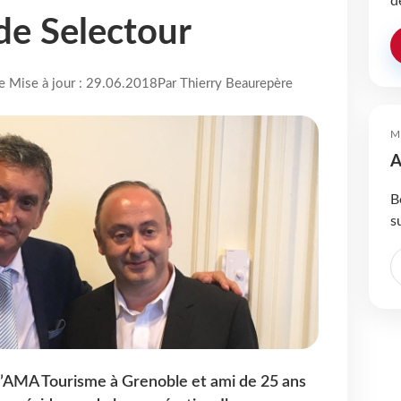
d
de Selectour
re Mise à jour : 29.06.2018
Par Thierry Beaurepère
M
A
B
s
d’AMA Tourisme à Grenoble et ami de 25 ans