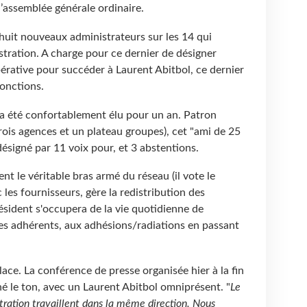
l’assemblée générale ordinaire.
ire huit nouveaux administrateurs sur les 14 qui
tration. A charge pour ce dernier de désigner
pérative pour succéder à Laurent Abitbol, ce dernier
fonctions.
a été confortablement élu pour un an. Patron
ois agences et un plateau groupes), cet "ami de 25
désigné par 11 voix pour, et 3 abstentions.
ent le véritable bras armé du réseau (il vote le
 les fournisseurs, gère la redistribution des
sident s'occupera de la vie quotidienne de
 les adhérents, aux adhésions/radiations en passant
place. La conférence de presse organisée hier à la fin
é le ton, avec un Laurent Abitbol omniprésent. "
Le
stration travaillent dans la même direction. Nous