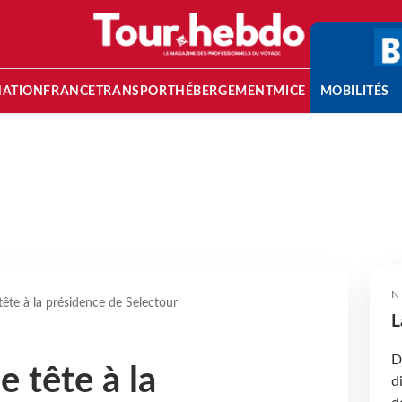
NATION
FRANCE
TRANSPORT
HÉBERGEMENT
MICE
MOBILITÉS
N
tête à la présidence de Selectour
L
D
 tête à la
d