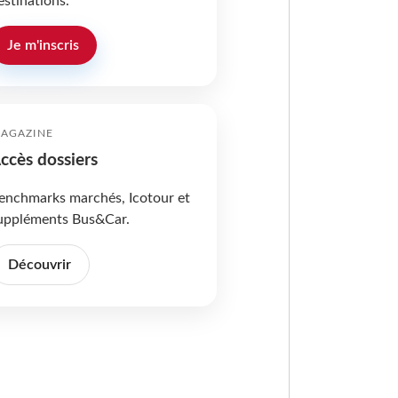
estinations.
Je m'inscris
AGAZINE
ccès dossiers
enchmarks marchés, Icotour et
uppléments Bus&Car.
Découvrir