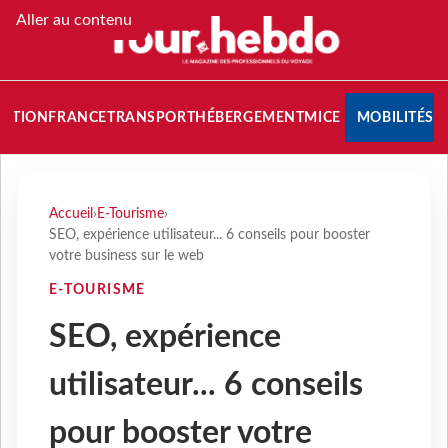
Aller au contenu
NATION
FRANCE
TRANSPORT
HÉBERGEMENT
MICE
MOBILITÉS
Accueil
›
E-Tourisme
›
SEO, expérience utilisateur... 6 conseils pour booster
votre business sur le web
E-TOURISME
SEO, expérience
utilisateur... 6 conseils
pour booster votre