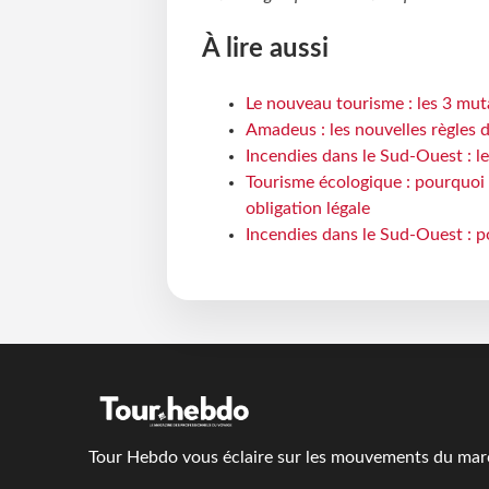
À lire aussi
Le nouveau tourisme : les 3 mut
Amadeus : les nouvelles règles 
Incendies dans le Sud-Ouest : le
Tourisme écologique : pourquoi 
obligation légale
Incendies dans le Sud-Ouest : p
Tour Hebdo vous éclaire sur les mouvements du march