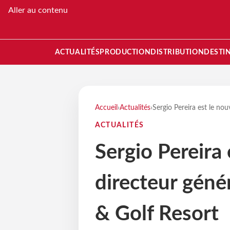
Aller au contenu
ACTUALITÉS
PRODUCTION
DISTRIBUTION
DESTI
Accueil
›
Actualités
›
Sergio Pereira est le n
ACTUALITÉS
Sergio Pereira
directeur gén
& Golf Resort