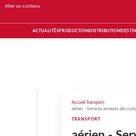
Aller au contenu
ACTUALITÉS
PRODUCTION
DISTRIBUTION
DESTI
Accueil
›
Transport
›
aérien - Services annexes des comp
TRANSPORT
aérien - Se