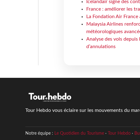
Icelandair signe des con
France : améliorer les tr
La Fondation Air France 
Malaysia Airlines renforc
météorologiques avancé
Analyse des vols depuis 
d’annulations
Tour Hebdo vous éclaire sur les mouvements du march
Notre équipe :
Le Quotidien du Tourisme
·
Tour Hebdo
·
Bu