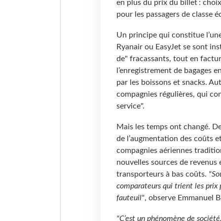
en plus du prix du billet : choi
pour les passagers de classe é
Un principe qui constitue l’un
Ryanair ou EasyJet se sont inst
de" fracassants, tout en factu
l’enregistrement de bagages e
par les boissons et snacks. Aut
compagnies régulières, qui con
service".
Mais les temps ont changé. De
de l’augmentation des coûts et
compagnies aériennes tradition
nouvelles sources de revenus et
transporteurs à bas coûts.
"So
comparateurs qui trient les prix 
fauteuil"
, observe Emmanuel Bo
"C’est un phénomène de société