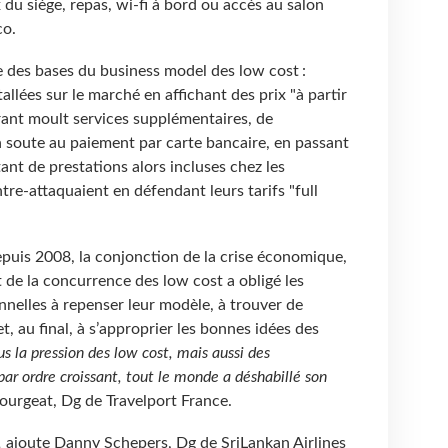
x du siège, repas, wi-fi à bord ou accès au salon
co.
e des bases du business model des low cost :
allées sur le marché en affichant des prix "à partir
rant moult services supplémentaires, de
n soute au paiement par carte bancaire, en passant
ant de prestations alors incluses chez les
tre-attaquaient en défendant leurs tarifs "full
puis 2008, la conjonction de la crise économique,
 de la concurrence des low cost a obligé les
nelles à repenser leur modèle, à trouver de
, au final, à s’approprier les bonnes idées des
us la pression des low cost, mais aussi des
par ordre croissant, tout le monde a déshabillé son
urgeat, Dg de Travelport France.
,
ajoute Danny Schepers, Dg de SriLankan Airlines