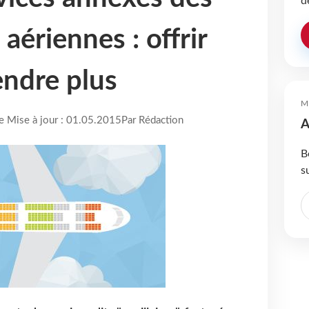
d
ériennes : offrir
endre plus
M
re Mise à jour : 01.05.2015
Par Rédaction
A
B
s