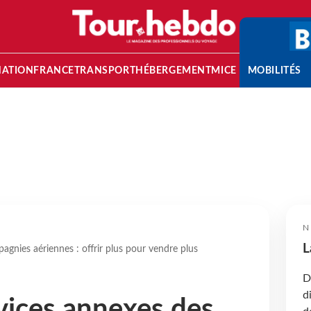
NATION
FRANCE
TRANSPORT
HÉBERGEMENT
MICE
MOBILITÉS
N
L
agnies aériennes : offrir plus pour vendre plus
D
d
rvices annexes des