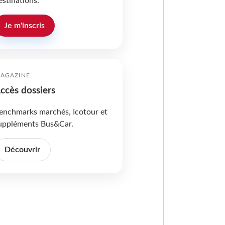
estinations.
Je m'inscris
AGAZINE
ccès dossiers
enchmarks marchés, Icotour et
uppléments Bus&Car.
Découvrir