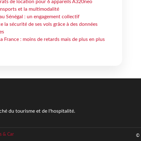
trats de location pour 6 appareils A320neo
ansports et la multimodalité
au Sénégal : un engagement collectif
e la sécurité de ses vols grâce à des données
es
la France : moins de retards mais de plus en plus
é du tourisme et de l'hospitalité.
s & Car
© 