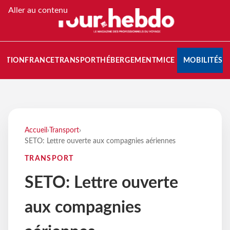
Aller au contenu
NATION
FRANCE
TRANSPORT
HÉBERGEMENT
MICE
MOBILITÉS
Accueil
›
Transport
›
SETO: Lettre ouverte aux compagnies aériennes
TRANSPORT
SETO: Lettre ouverte
aux compagnies