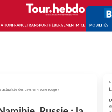
NATION
FRANCE
TRANSPORT
HÉBERGEMENT
MICE
MOBILITÉS
N
L
ste actualisée des pays en « zone rouge »
D
d
Namibie, Russie : la