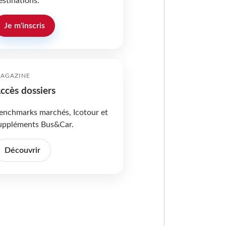
estinations.
Je m'inscris
AGAZINE
ccès dossiers
enchmarks marchés, Icotour et
uppléments Bus&Car.
Découvrir