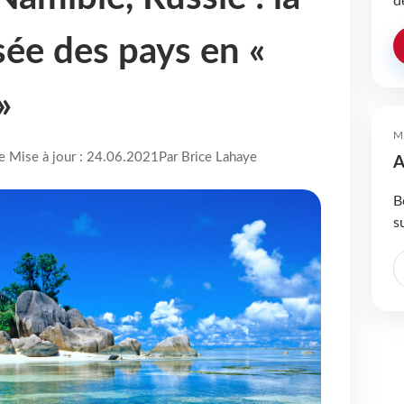
d
isée des pays en «
»
M
re Mise à jour : 24.06.2021
Par Brice Lahaye
A
B
s