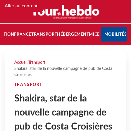
Aller au contenu
NATION
FRANCE
TRANSPORT
HÉBERGEMENT
MICE
MOBILITÉS
Accueil
›
Transport
›
Shakira, star de la nouvelle campagne de pub de Costa
Croisières
TRANSPORT
Shakira, star de la
nouvelle campagne de
pub de Costa Croisières