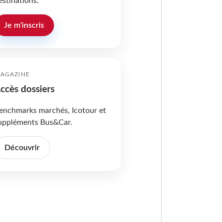
estinations.
Je m'inscris
AGAZINE
ccès dossiers
enchmarks marchés, Icotour et
uppléments Bus&Car.
Découvrir