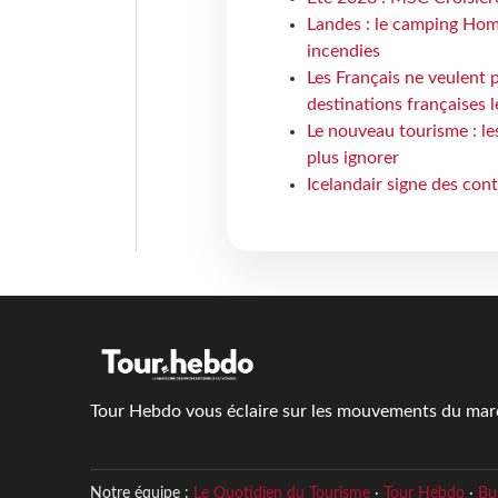
Landes : le camping Hom
incendies
Les Français ne veulent p
destinations françaises l
Le nouveau tourisme : le
plus ignorer
Icelandair signe des con
Tour Hebdo vous éclaire sur les mouvements du march
Notre équipe :
Le Quotidien du Tourisme
·
Tour Hebdo
·
Bu