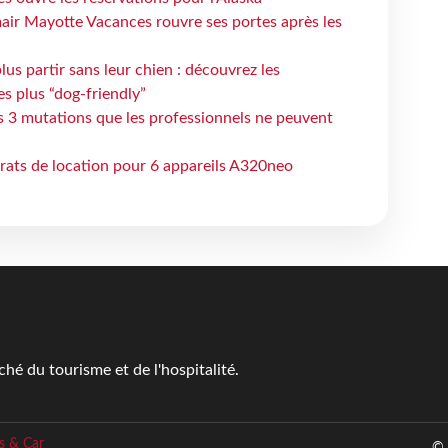
air Mayotte Vacances rouvre ses portes après les
lus partir sans leur chien : découvrez les
es plus “dog-friendly”
s 3 mutations que les professionnels ne peuvent
trats de location pour 6 appareils A320neo
é du tourisme et de l'hospitalité.
s & Car
© 