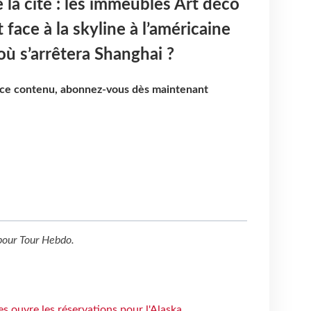
 la cité : les immeubles Art déco
 face à la skyline à l’américaine
 où s’arrêtera Shanghai ?
e ce contenu, abonnez-vous dès maintenant
our
Tour Hebdo
.
s ouvre les réservations pour l'Alaska