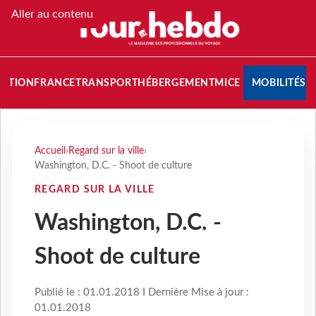
Aller au contenu
NATION
FRANCE
TRANSPORT
HÉBERGEMENT
MICE
MOBILITÉS
Accueil
›
Regard sur la ville
›
Washington, D.C. - Shoot de culture
REGARD SUR LA VILLE
Washington, D.C. -
Shoot de culture
Publié le : 01.01.2018 I Dernière Mise à jour :
01.01.2018