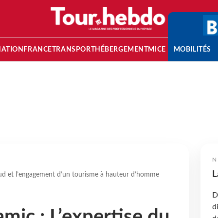
NATION
FRANCE
TRANSPORT
HÉBERGEMENT
MICE
MOBILITÉS
N
L
Sud et l’engagement d’un tourisme à hauteur d’homme
D
d
mic : L’expertise du