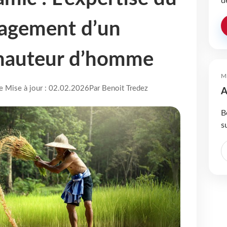
d
gagement d’un
 hauteur d’homme
M
re Mise à jour : 02.02.2026
Par Benoit Tredez
A
B
s