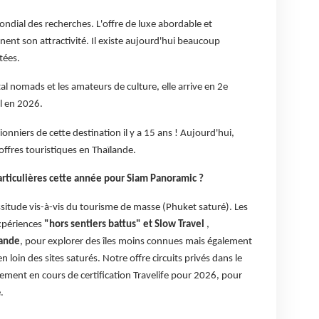
ondial des recherches. L'offre de luxe abordable et
ennent son attractivité. Il existe aujourd'hui beaucoup
tées.
ital nomads et les amateurs de culture, elle arrive en 2e
il en 2026.
onniers de cette destination il y a 15 ans ! Aujourd'hui,
ffres touristiques en Thaïlande.
rticulières cette année pour Siam Panoramic ?
situde vis-à-vis du tourisme de masse (Phuket saturé). Les
expériences
"hors sentiers battus" et Slow Travel
,
lande
, pour explorer des îles moins connues mais également
n loin des sites saturés. Notre offre circuits privés dans le
ment en cours de certification Travelife pour 2026, pour
.