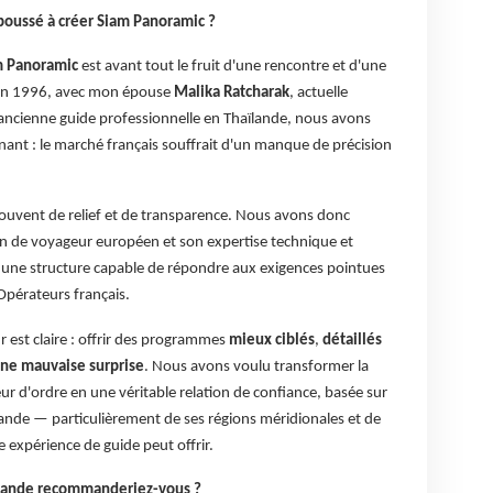
 poussé à créer Siam Panoramic ?
m Panoramic
est avant tout le fruit d'une rencontre et d'une
 En 1996, avec mon épouse
Malika Ratcharak
, actuelle
 ancienne guide professionnelle en Thaïlande, nous avons
nant : le marché français souffrait d'un manque de précision
souvent de relief et de transparence. Nous avons donc
on de voyageur européen et son expertise technique et
r une structure capable de répondre aux exigences pointues
Opérateurs français.
r est claire : offrir des programmes
mieux ciblés
,
détaillés
ne mauvaise surprise
. Nous avons voulu transformer la
neur d'ordre en une véritable relation de confiance, basée sur
ande — particulièrement de ses régions méridionales et de
 expérience de guide peut offrir.
ïlande recommanderiez-vous ?