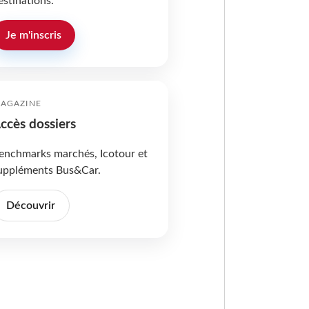
estinations.
Je m'inscris
AGAZINE
ccès dossiers
enchmarks marchés, Icotour et
uppléments Bus&Car.
Découvrir