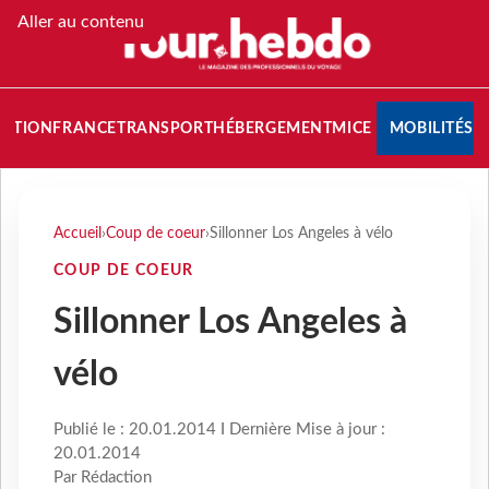
Aller au contenu
NATION
FRANCE
TRANSPORT
HÉBERGEMENT
MICE
MOBILITÉS
Accueil
›
Coup de coeur
›
Sillonner Los Angeles à vélo
COUP DE COEUR
Sillonner Los Angeles à
vélo
Publié le : 20.01.2014 I Dernière Mise à jour :
20.01.2014
Par Rédaction