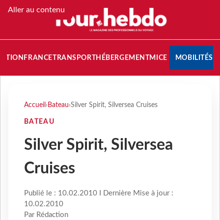
Aller au contenu
NATION
FRANCE
TRANSPORT
HÉBERGEMENT
MICE
MOBILITÉS
Accueil
›
Bateau
›
Silver Spirit, Silversea Cruises
BATEAU
Silver Spirit, Silversea
Cruises
Publié le : 10.02.2010 I Dernière Mise à jour :
10.02.2010
Par Rédaction