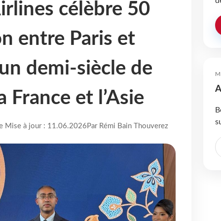
d
irlines célèbre 50
on entre Paris et
 un demi-siècle de
M
A
a France et l’Asie
B
s
re Mise à jour : 11.06.2026
Par Rémi Bain Thouverez