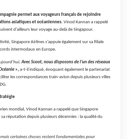
ompagnie permet aux voyageurs français de rejoindre
tions asiatiques et océaniennes
. Vinod Kannan a rappelé
uivent d’ailleurs leur voyage au-delà de Singapour.
vité, Singapore Airlines s’appuie également sur sa filiale
accords intermodaux en Europe.
aujourd’hui.
Avec Scoot, nous disposons de l’un des réseaux
’Océanie
»,
a-t-il indiqué, évoquant également le partenariat
iliter les correspondances train-avion depuis plusieurs villes
CDG.
tratégie
érien mondial, Vinod Kannan a rappelé que Singapore
t sa réputation depuis plusieurs décennies : la qualité du
ais certaines choses restent fondamentales pour