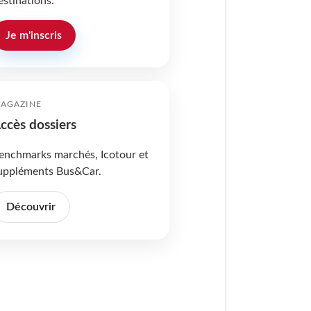
estinations.
Je m'inscris
AGAZINE
ccès dossiers
enchmarks marchés, Icotour et
uppléments Bus&Car.
Découvrir