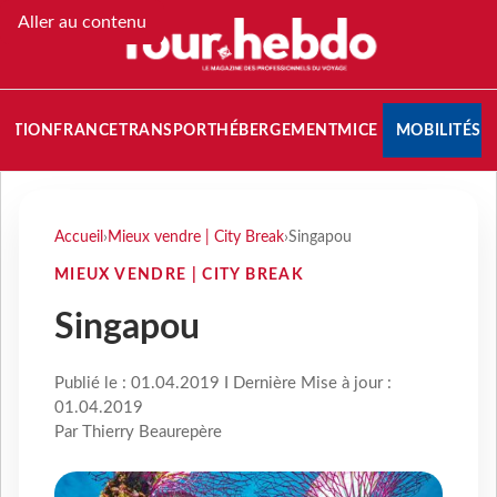
Aller au contenu
NATION
FRANCE
TRANSPORT
HÉBERGEMENT
MICE
MOBILITÉS
Accueil
›
Mieux vendre | City Break
›
Singapou
MIEUX VENDRE | CITY BREAK
Singapou
Publié le : 01.04.2019 I Dernière Mise à jour :
01.04.2019
Par Thierry Beaurepère