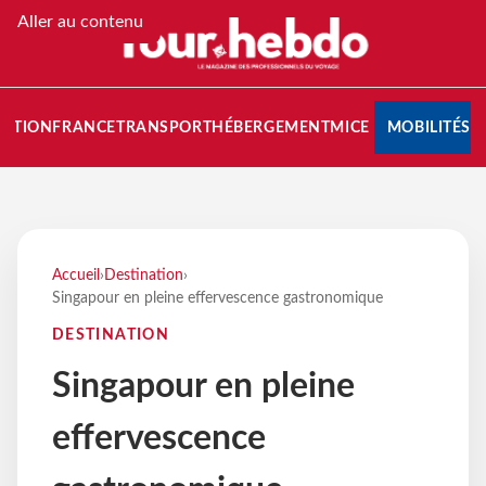
Aller au contenu
NATION
FRANCE
TRANSPORT
HÉBERGEMENT
MICE
MOBILITÉS
Accueil
›
Destination
›
Singapour en pleine effervescence gastronomique
DESTINATION
Singapour en pleine
effervescence