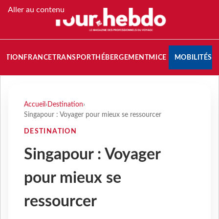
Aller au contenu
NATION
FRANCE
TRANSPORT
HÉBERGEMENT
MICE
MOBILITÉS
Accueil
›
Destination
›
Singapour : Voyager pour mieux se ressourcer
DESTINATION
Singapour : Voyager
pour mieux se
ressourcer