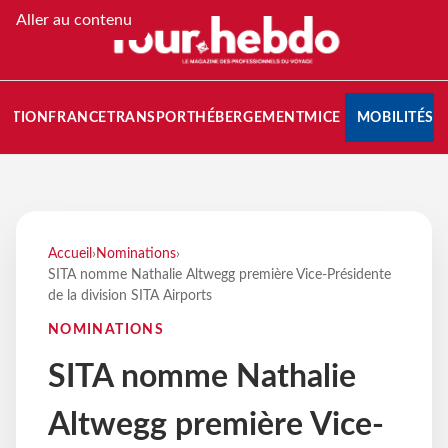
Aller au contenu
NATION
FRANCE
TRANSPORT
HÉBERGEMENT
MICE
MOBILITÉS
Accueil
›
Nominations
›
SITA nomme Nathalie Altwegg première Vice-Présidente
de la division SITA Airports
NOMINATIONS
SITA nomme Nathalie
Altwegg première Vice-