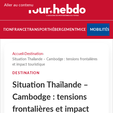
Aller au contenu
NATION
FRANCE
TRANSPORT
HÉBERGEMENT
MICE
MOBILITÉS
Accueil
›
Destination
›
Situation Thaïlande – Cambodge : tensions frontalières
et impact touristique
DESTINATION
Situation Thaïlande –
Cambodge : tensions
frontalières et impact