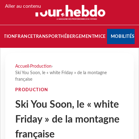
Aller au contenu
NATION
FRANCE
TRANSPORT
HÉBERGEMENT
MICE
MOBILITÉS
Accueil
›
Production
›
Ski You Soon, le « white Friday » de la montagne
française
PRODUCTION
Ski You Soon, le « white
Friday » de la montagne
française