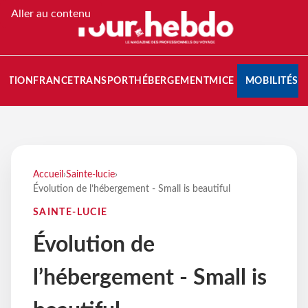
Aller au contenu
NATION
FRANCE
TRANSPORT
HÉBERGEMENT
MICE
MOBILITÉS
Accueil
›
Sainte-lucie
›
Évolution de l’hébergement - Small is beautiful
SAINTE-LUCIE
Évolution de
l’hébergement - Small is