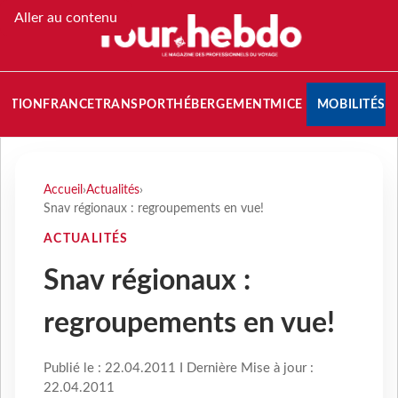
Aller au contenu
NATION
FRANCE
TRANSPORT
HÉBERGEMENT
MICE
MOBILITÉS
Accueil
›
Actualités
›
Snav régionaux : regroupements en vue!
ACTUALITÉS
Snav régionaux :
regroupements en vue!
Publié le : 22.04.2011 I Dernière Mise à jour :
22.04.2011