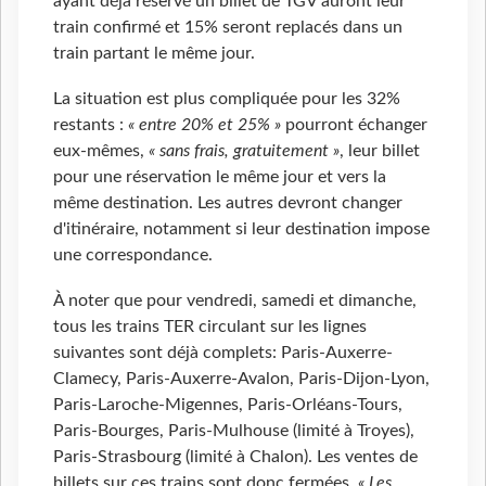
ayant déjà réservé un billet de TGV auront leur
train confirmé et 15% seront replacés dans un
train partant le même jour.
La situation est plus compliquée pour les 32%
restants :
« entre 20% et 25% »
pourront échanger
eux-mêmes,
« sans frais, gratuitement »
, leur billet
pour une réservation le même jour et vers la
même destination. Les autres devront changer
d'itinéraire, notamment si leur destination impose
une correspondance.
À noter que pour vendredi, samedi et dimanche,
tous les trains TER circulant sur les lignes
suivantes sont déjà complets: Paris-Auxerre-
Clamecy, Paris-Auxerre-Avalon, Paris-Dijon-Lyon,
Paris-Laroche-Migennes, Paris-Orléans-Tours,
Paris-Bourges, Paris-Mulhouse (limité à Troyes),
Paris-Strasbourg (limité à Chalon). Les ventes de
billets sur ces trains sont donc fermées.
« Les