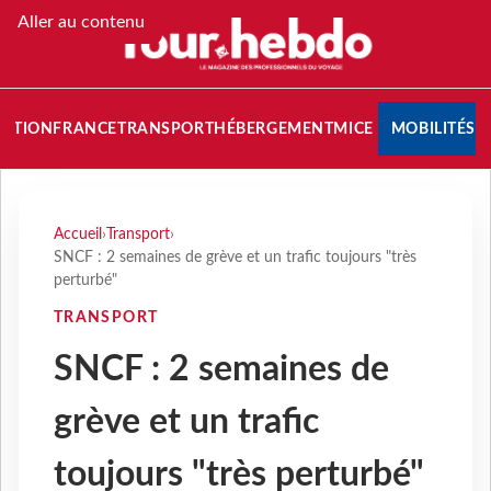
Aller au contenu
NATION
FRANCE
TRANSPORT
HÉBERGEMENT
MICE
MOBILITÉS
Accueil
›
Transport
›
SNCF : 2 semaines de grève et un trafic toujours "très
perturbé"
TRANSPORT
SNCF : 2 semaines de
grève et un trafic
toujours "très perturbé"