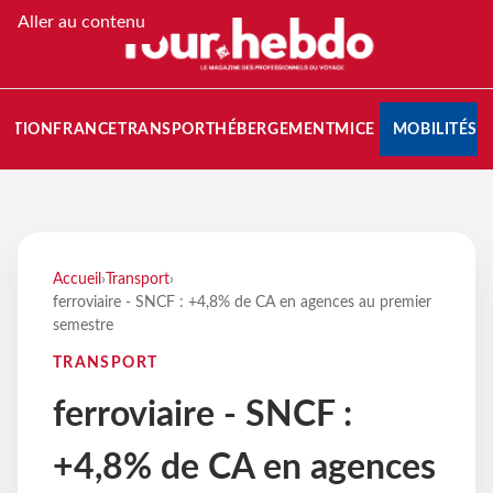
Aller au contenu
NATION
FRANCE
TRANSPORT
HÉBERGEMENT
MICE
MOBILITÉS
Accueil
›
Transport
›
ferroviaire - SNCF : +4,8% de CA en agences au premier
semestre
TRANSPORT
ferroviaire - SNCF :
+4,8% de CA en agences