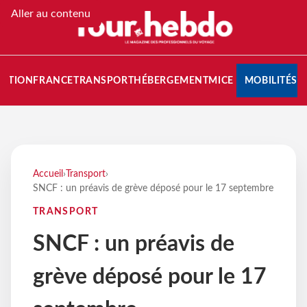
Aller au contenu
NATION
FRANCE
TRANSPORT
HÉBERGEMENT
MICE
MOBILITÉS
Accueil
›
Transport
›
SNCF : un préavis de grève déposé pour le 17 septembre
TRANSPORT
SNCF : un préavis de
grève déposé pour le 17