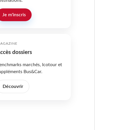
estinations.
Je m'inscris
AGAZINE
ccès dossiers
enchmarks marchés, Icotour et
uppléments Bus&Car.
Découvrir