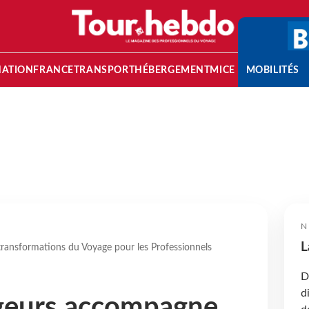
NATION
FRANCE
TRANSPORT
HÉBERGEMENT
MICE
MOBILITÉS
N
L
ansformations du Voyage pour les Professionnels
D
d
eurs accompagne