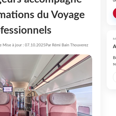
d
rmations du Voyage
ofessionnels
M
re Mise à jour : 07.10.2025
Par Rémi Bain Thouverez
A
B
s