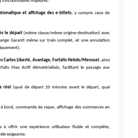
nq fonctionnalités majeures :
tomatique et affichage des e-billets
, y compris ceux de
ès le départ
(même classe/même origine-destination) avec
change Garanti même sur train complet, et une annulation
uniquement).
es Cartes Liberté, Avantage, Forfaits Hebdo/Mensuel
, ainsi
rfaits Max Actif dématérialisés, facilitant le passage aux
s réel
(quai de départ 20 minutes avant le départ, quai
 à bord, commande de repas, affichage des commerces en
se à offrir une expérience utilisateur fluide et complète,
èle exigeante.