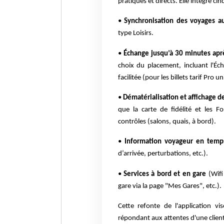
pratiques et directs. Elle intègre ci
•
Synchronisation des voyages au
type Loisirs.
•
Échange jusqu’à 30 minutes apr
choix du placement, incluant l'É
facilitée (pour les billets tarif Pro 
•
Dématérialisation et affichage d
que la carte de fidélité et les Fo
contrôles (salons, quais, à bord).
•
Information voyageur en temp
d’arrivée, perturbations, etc.).
•
Services à bord et en gare
(Wifi
gare via la page "Mes Gares", etc.).
Cette refonte de l'application vi
répondant aux attentes d'une client