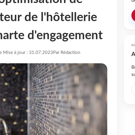
d
cteur de l'hôtellerie
harte d'engagement
M
re Mise à jour : 31.07.2023
Par Rédaction
A
B
s