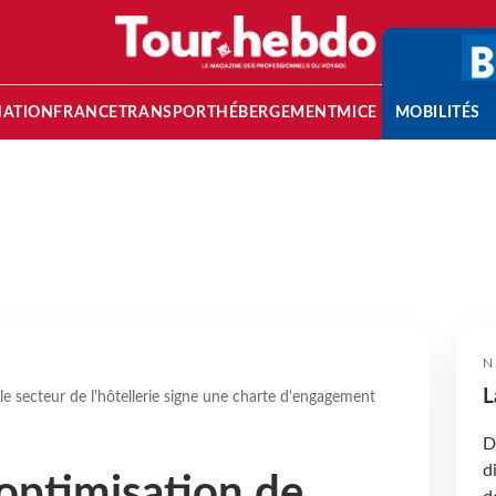
NATION
FRANCE
TRANSPORT
HÉBERGEMENT
MICE
MOBILITÉS
N
L
 le secteur de l'hôtellerie signe une charte d'engagement
D
d
 optimisation de