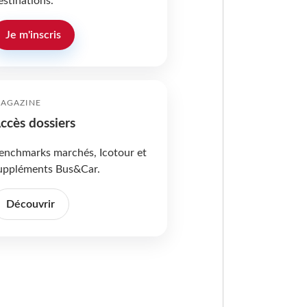
estinations.
Je m'inscris
AGAZINE
ccès dossiers
enchmarks marchés, Icotour et
uppléments Bus&Car.
Découvrir