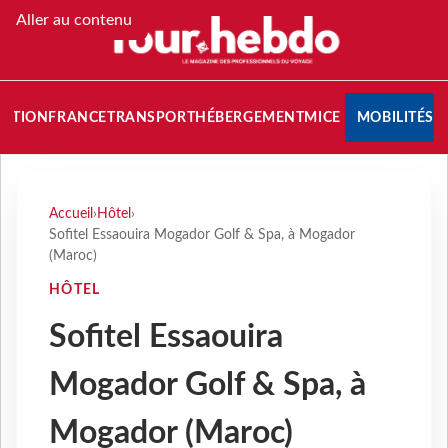
Aller au contenu
NATION
FRANCE
TRANSPORT
HÉBERGEMENT
MICE
MOBILITÉS
Accueil
›
Hôtel
›
Sofitel Essaouira Mogador Golf & Spa, à Mogador
(Maroc)
HÔTEL
Sofitel Essaouira
Mogador Golf & Spa, à
Mogador (Maroc)