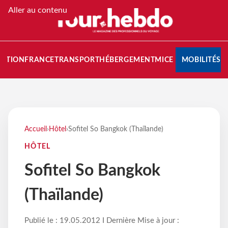
Aller au contenu
NATION
FRANCE
TRANSPORT
HÉBERGEMENT
MICE
MOBILITÉS
Accueil
›
Hôtel
›
Sofitel So Bangkok (Thaïlande)
HÔTEL
Sofitel So Bangkok
(Thaïlande)
Publié le : 19.05.2012 I Dernière Mise à jour :