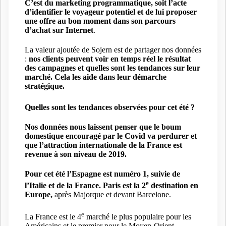
C’est du marketing programmatique,
s
o
it
l’acte
d’identifier le voyageur
potentiel
et de lui proposer
une
offre au bon moment
dans son parcours
d’achat sur Internet
.
La valeur ajoutée de Sojern est de partager nos données
:
nos clients
peuvent voir en temps réel le résultat
des campagnes et quelles sont
les
tendances sur leur
marché
. Cela les aide dans leur démarche
stratégique.
Quelles sont les tendances observées pour cet été ?
Nos données nous laissent penser que le boum
domestique encouragé par le Covid va perdurer et
que l’attraction internationale de la France est
revenue à son niveau de 2019.
Pour cet été l’Espagne est
numéro
1, suivi
e
de
e
l’Italie et de la France. Paris est la 2
destination en
Europe,
après Majorque et devant Barcelone.
e
La France est le 4
marché le plus populaire pour les
Américains et le premier pour le Moyen-Orient.