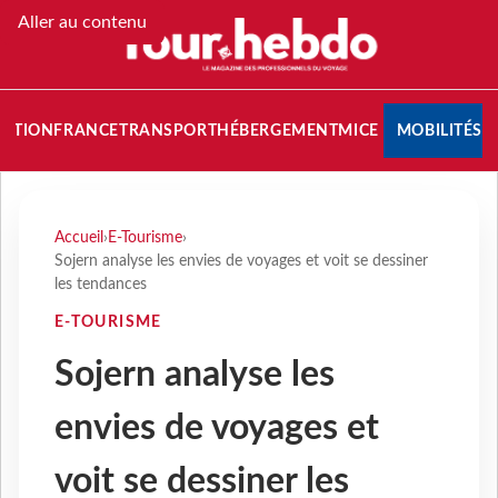
Aller au contenu
NATION
FRANCE
TRANSPORT
HÉBERGEMENT
MICE
MOBILITÉS
Accueil
›
E-Tourisme
›
Sojern analyse les envies de voyages et voit se dessiner
les tendances
E-TOURISME
Sojern analyse les
envies de voyages et
voit se dessiner les