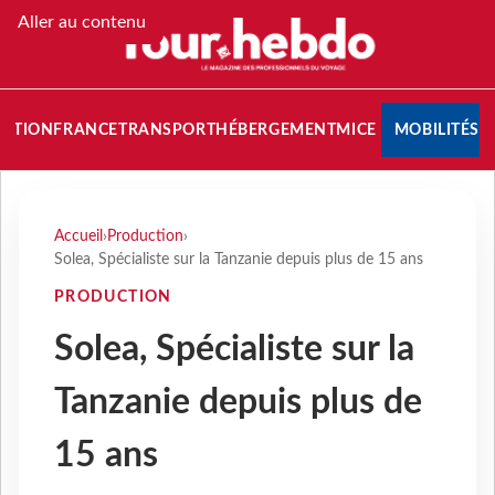
Aller au contenu
NATION
FRANCE
TRANSPORT
HÉBERGEMENT
MICE
MOBILITÉS
Accueil
›
Production
›
Solea, Spécialiste sur la Tanzanie depuis plus de 15 ans
PRODUCTION
Solea, Spécialiste sur la
Tanzanie depuis plus de
15 ans